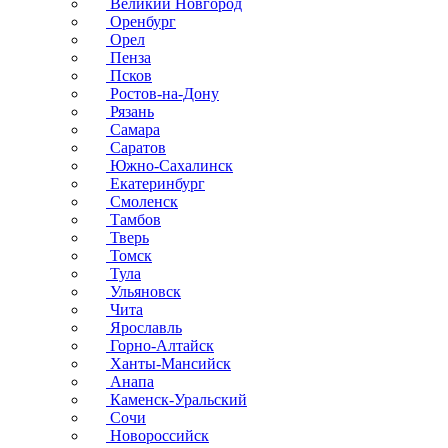
Великий Новгород
Оренбург
Орел
Пенза
Псков
Ростов-на-Дону
Рязань
Самара
Саратов
Южно-Сахалинск
Екатеринбург
Смоленск
Тамбов
Тверь
Томск
Тула
Ульяновск
Чита
Ярославль
Горно-Алтайск
Ханты-Мансийск
Анапа
Каменск-Уральский
Сочи
Новороссийск