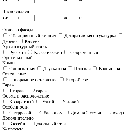
Число спален
от
до
Отделка фасада
Облицовочный кирпич
Декоративная штукатурка
Дерево
Камень
Архитектурный стиль
Русский
Классический
Современный
Оригинальный
Крыша
Односкатная
Двускатная
Плоская
Вальмовая
Остекление
Панорамное остекление
Второй свет
Гараж
1 гараж
2 гаража
Форма и расположение
Квадратный
Узкий
Угловой
Особенности
С террасой
С балконом
Дом на 2 семьи
2 входа
Дополнительно
Бассейн
Цокольный этаж
№ проекта