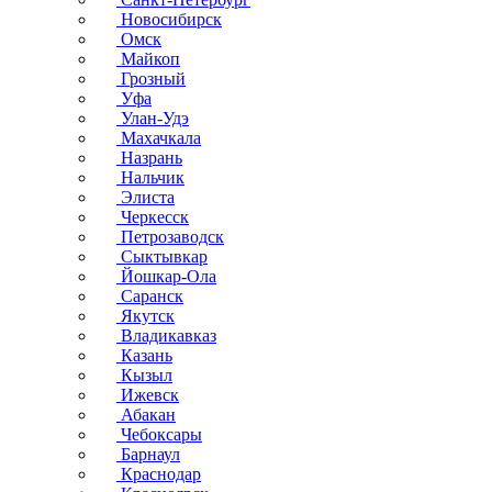
Новосибирск
Омск
Майкоп
Грозный
Уфа
Улан-Удэ
Махачкала
Назрань
Нальчик
Элиста
Черкесск
Петрозаводск
Сыктывкар
Йошкар-Ола
Саранск
Якутск
Владикавказ
Казань
Кызыл
Ижевск
Абакан
Чебоксары
Барнаул
Краснодар