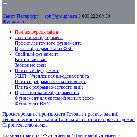
Санкт-Петербург
spb@grouphe.ru
8 800 222 84 30
Фундаменты
Полная версия сайта
Ленточный фундамент
Проект ленточного фундамента
Проект фундамента из ФБС
Свайный фундамент
Винтовые сваи
Забивные сваи
Плитный фундамент
УШП | Утепленная шведская плита
Плита с ребрами жесткости вверх
Плита с ребрами жесткости вниз
Проектирование фундаментов
Фундамент для автомобильных весов
Фундамент ВЭУ
Проектирование производств
Готовые проекты зданий
Геологические изыскания
Топосъемка
Готовые проекты домов
Строительство домов
Главная страница
/
Фундаменты
/
Плитный фундамент с