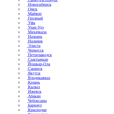
Новосибирск
Омск
Майкоп
Грозный
Уфа
Улан-Удэ
Махачкала
Назрань
Нальчик
Элиста
Черкесск
Петрозаводск
Сыктывкар
Йошкар-Ола
Саранск
Якутск
Владикавказ
Казань
Кызыл
Ижевск
Абакан
Чебоксары
Барнаул
Краснодар