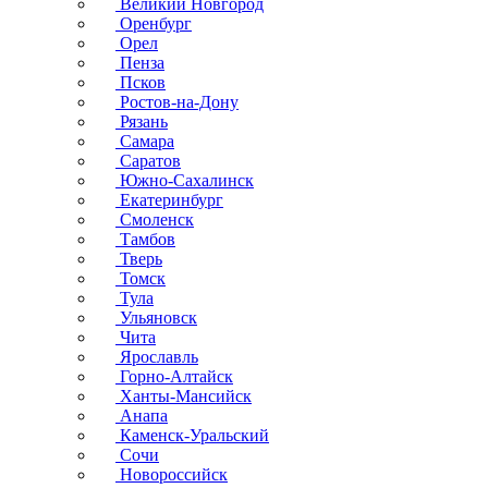
Великий Новгород
Оренбург
Орел
Пенза
Псков
Ростов-на-Дону
Рязань
Самара
Саратов
Южно-Сахалинск
Екатеринбург
Смоленск
Тамбов
Тверь
Томск
Тула
Ульяновск
Чита
Ярославль
Горно-Алтайск
Ханты-Мансийск
Анапа
Каменск-Уральский
Сочи
Новороссийск