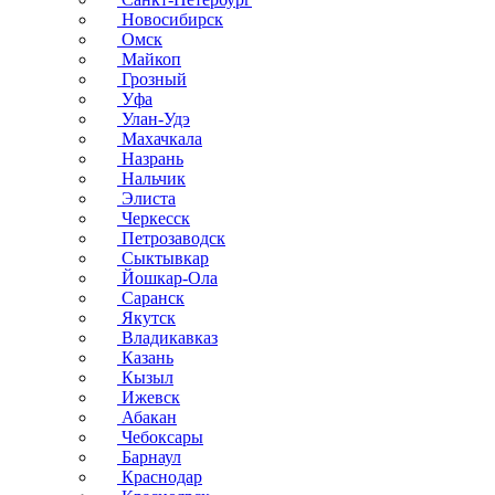
Новосибирск
Омск
Майкоп
Грозный
Уфа
Улан-Удэ
Махачкала
Назрань
Нальчик
Элиста
Черкесск
Петрозаводск
Сыктывкар
Йошкар-Ола
Саранск
Якутск
Владикавказ
Казань
Кызыл
Ижевск
Абакан
Чебоксары
Барнаул
Краснодар