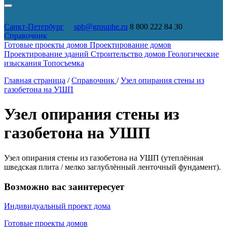
Санкт-Петербург
spb@grouphe.ru
8 800 222 84 30
Справочник
Готовые проекты домов
Проектирование домов
Проектирование зданий
Строительство домов
Геологические
изыскания
Топосъемка
Главная страница
/
Справочник
/
Узел опирания стены из
газобетона на УШП
Узел опирания стены из
газобетона на УШП
Узел опирания стены из газобетона на УШП (утеплённая
шведская плита / мелко заглублённый ленточный фундамент).
Возможно вас заинтересует
Индивидуальный проект дома
Готовые проекты домов