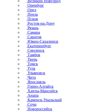
Великий Новгород
Оренбург
Орел
Пенза
Псков
Ростов-на-Дону
Рязань
Самара
Саратов
Южно-Сахалинск
Екатеринбург
Смоленск
Тамбов
Тверь
Томск
Тула
Ульяновск
Чита
Ярославль
Горно-Алтайск
Ханты-Мансийск
Анапа
Каменск-Уральский
Сочи
Новороссийск