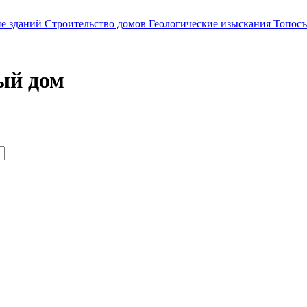
е зданий
Строительство домов
Геологические изыскания
Топосъ
ый дом