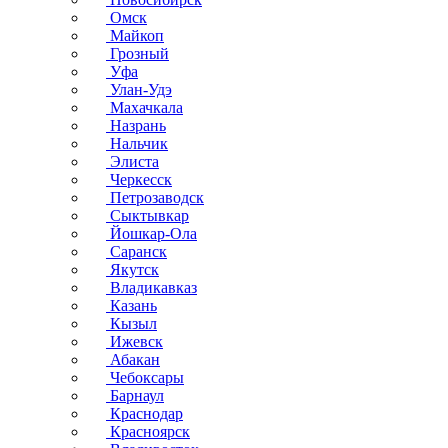
Омск
Майкоп
Грозный
Уфа
Улан-Удэ
Махачкала
Назрань
Нальчик
Элиста
Черкесск
Петрозаводск
Сыктывкар
Йошкар-Ола
Саранск
Якутск
Владикавказ
Казань
Кызыл
Ижевск
Абакан
Чебоксары
Барнаул
Краснодар
Красноярск