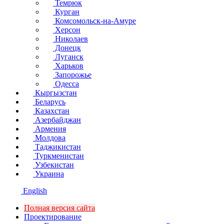
Темрюк
Курган
Комсомольск-на-Амуре
Херсон
Николаев
Донецк
Луганск
Харьков
Запорожье
Одесса
Кыргызстан
Беларусь
Казахстан
Азербайджан
Армения
Молдова
Таджикистан
Туркменистан
Узбекистан
Украина
English
Полная версия сайта
Проектирование