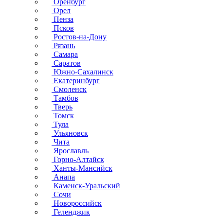
Оренбург
Орел
Пенза
Псков
Ростов-на-Дону
Рязань
Самара
Саратов
Южно-Сахалинск
Екатеринбург
Смоленск
Тамбов
Тверь
Томск
Тула
Ульяновск
Чита
Ярославль
Горно-Алтайск
Ханты-Мансийск
Анапа
Каменск-Уральский
Сочи
Новороссийск
Геленджик