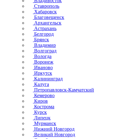
Владивосток
Ставрополь
Хабаровск
Благовещенск
Архангельск
Астрахань
Белгород
Брянск
Владимир
Волгоград
Вологда
Воронеж
Иваново
Иркутск
Калининград
Калуга
Петропавловск-Камчатский
Кемерово
Киров
Кострома
Курск
Липецк
Мурманск
Нижний Новгород
Великий Новгород