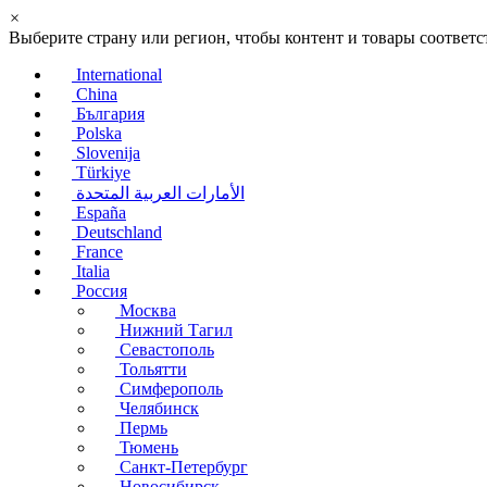
×
Выберите страну или регион, чтобы контент и товары соотве
International
China
България
Polska
Slovenija
Türkiye
الأمارات العربية المتحدة
España
Deutschland
France
Italia
Россия
Москва
Нижний Тагил
Севастополь
Тольятти
Симферополь
Челябинск
Пермь
Тюмень
Санкт-Петербург
Новосибирск