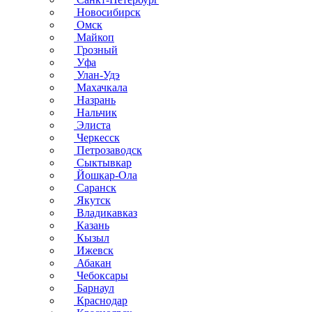
Новосибирск
Омск
Майкоп
Грозный
Уфа
Улан-Удэ
Махачкала
Назрань
Нальчик
Элиста
Черкесск
Петрозаводск
Сыктывкар
Йошкар-Ола
Саранск
Якутск
Владикавказ
Казань
Кызыл
Ижевск
Абакан
Чебоксары
Барнаул
Краснодар