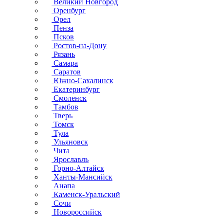
Великий Новгород
Оренбург
Орел
Пенза
Псков
Ростов-на-Дону
Рязань
Самара
Саратов
Южно-Сахалинск
Екатеринбург
Смоленск
Тамбов
Тверь
Томск
Тула
Ульяновск
Чита
Ярославль
Горно-Алтайск
Ханты-Мансийск
Анапа
Каменск-Уральский
Сочи
Новороссийск