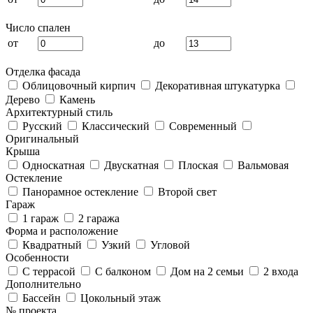
Число спален
от
до
Отделка фасада
Облицовочный кирпич
Декоративная штукатурка
Дерево
Камень
Архитектурный стиль
Русский
Классический
Современный
Оригинальный
Крыша
Односкатная
Двускатная
Плоская
Вальмовая
Остекление
Панорамное остекление
Второй свет
Гараж
1 гараж
2 гаража
Форма и расположение
Квадратный
Узкий
Угловой
Особенности
С террасой
С балконом
Дом на 2 семьи
2 входа
Дополнительно
Бассейн
Цокольный этаж
№ проекта