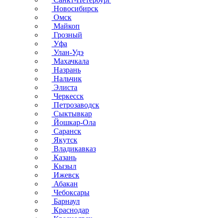
Новосибирск
Омск
Майкоп
Грозный
Уфа
Улан-Удэ
Махачкала
Назрань
Нальчик
Элиста
Черкесск
Петрозаводск
Сыктывкар
Йошкар-Ола
Саранск
Якутск
Владикавказ
Казань
Кызыл
Ижевск
Абакан
Чебоксары
Барнаул
Краснодар