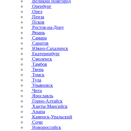
Великий Новгород
Оренбург
Орел
Пенза
Псков
Ростов-на-Дону
Рязань
Самара
Саратов
Южно-Сахалинск
Екатеринбург
Смоленск
Тамбов
Тверь
Томск
Тула
Ульяновск
Чита
Ярославль
Горно-Алтайск
Ханты-Мансийск
Анапа
Каменск-Уральский
Сочи
Новороссийск