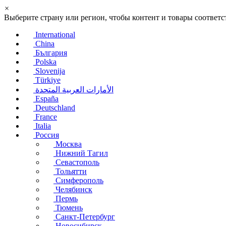
×
Выберите страну или регион, чтобы контент и товары соотве
International
China
България
Polska
Slovenija
Türkiye
الأمارات العربية المتحدة
España
Deutschland
France
Italia
Россия
Москва
Нижний Тагил
Севастополь
Тольятти
Симферополь
Челябинск
Пермь
Тюмень
Санкт-Петербург
Новосибирск