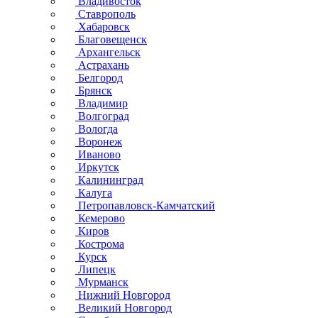
Владивосток
Ставрополь
Хабаровск
Благовещенск
Архангельск
Астрахань
Белгород
Брянск
Владимир
Волгоград
Вологда
Воронеж
Иваново
Иркутск
Калининград
Калуга
Петропавловск-Камчатский
Кемерово
Киров
Кострома
Курск
Липецк
Мурманск
Нижний Новгород
Великий Новгород