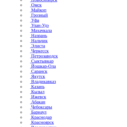
Омск
Майкоп
Грозный
Уфа
Улан-Удэ
Махачкала
Назрань
Нальчик
Элиста
Черкесск
Петрозаводск
Сыктывкар
Йошкар-Ола
Саранск
Якутск
Владикавказ
Казань
Кызыл
Ижевск
Абакан
Чебоксары
Барнаул
Краснодар
Красноярск