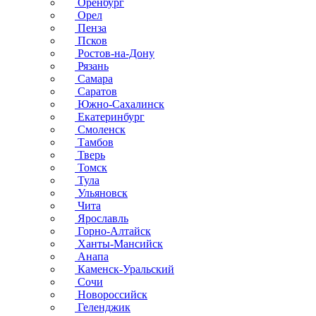
Оренбург
Орел
Пенза
Псков
Ростов-на-Дону
Рязань
Самара
Саратов
Южно-Сахалинск
Екатеринбург
Смоленск
Тамбов
Тверь
Томск
Тула
Ульяновск
Чита
Ярославль
Горно-Алтайск
Ханты-Мансийск
Анапа
Каменск-Уральский
Сочи
Новороссийск
Геленджик