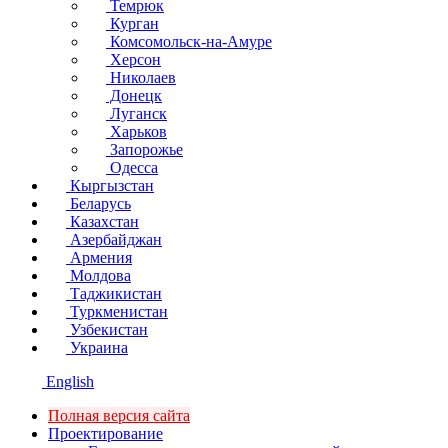
Темрюк
Курган
Комсомольск-на-Амуре
Херсон
Николаев
Донецк
Луганск
Харьков
Запорожье
Одесса
Кыргызстан
Беларусь
Казахстан
Азербайджан
Армения
Молдова
Таджикистан
Туркменистан
Узбекистан
Украина
English
Полная версия сайта
Проектирование