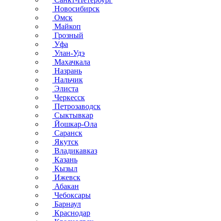
Новосибирск
Омск
Майкоп
Грозный
Уфа
Улан-Удэ
Махачкала
Назрань
Нальчик
Элиста
Черкесск
Петрозаводск
Сыктывкар
Йошкар-Ола
Саранск
Якутск
Владикавказ
Казань
Кызыл
Ижевск
Абакан
Чебоксары
Барнаул
Краснодар