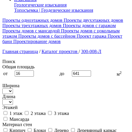
Геологические изыскания
Топосъемка | Геодезические изыскания
Проекты одноэтажных домов
Проекты двухэтажных домов
Проекты трехэтажных домов
Проекты домов с гаражом
Проекты домов с мансардой
Проекты домов с цокольным
этажом
Проекты домов с бассейном
Проект гаража
Проект
бани
Проектирование домов
Главная страница
/
Каталог проектов
/
300-008-Л
Поиск
Общая площадь
2
от
до
м
Ширина
Длина
Этажей
1 этаж
2 этажа
3 этажа
Мансарда
Материал стен
Кирпич
Блоки
Дерево
Деревянный каркас