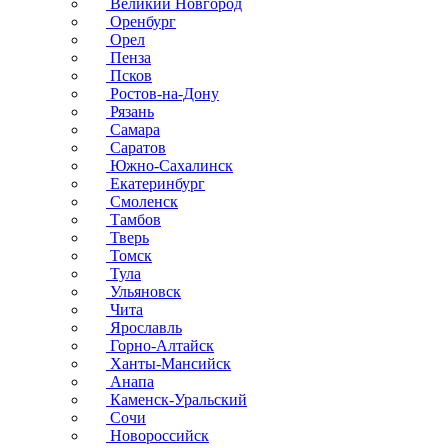
Великий Новгород
Оренбург
Орел
Пенза
Псков
Ростов-на-Дону
Рязань
Самара
Саратов
Южно-Сахалинск
Екатеринбург
Смоленск
Тамбов
Тверь
Томск
Тула
Ульяновск
Чита
Ярославль
Горно-Алтайск
Ханты-Мансийск
Анапа
Каменск-Уральский
Сочи
Новороссийск