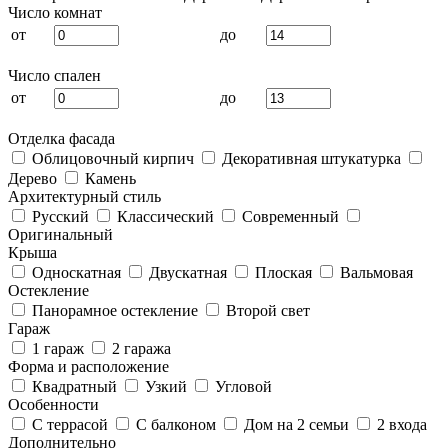
Число комнат
от
до
Число спален
от
до
Отделка фасада
Облицовочный кирпич
Декоративная штукатурка
Дерево
Камень
Архитектурный стиль
Русский
Классический
Современный
Оригинальный
Крыша
Односкатная
Двускатная
Плоская
Вальмовая
Остекление
Панорамное остекление
Второй свет
Гараж
1 гараж
2 гаража
Форма и расположение
Квадратный
Узкий
Угловой
Особенности
С террасой
С балконом
Дом на 2 семьи
2 входа
Дополнительно