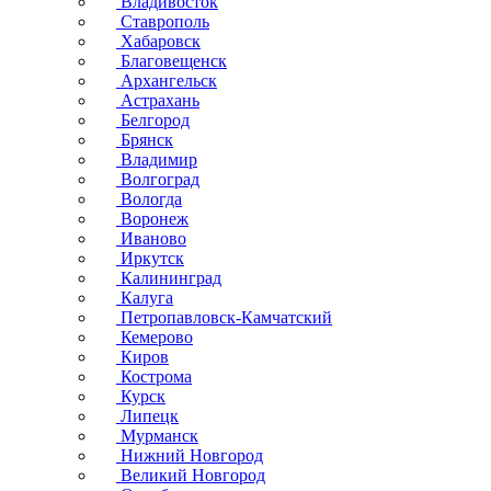
Владивосток
Ставрополь
Хабаровск
Благовещенск
Архангельск
Астрахань
Белгород
Брянск
Владимир
Волгоград
Вологда
Воронеж
Иваново
Иркутск
Калининград
Калуга
Петропавловск-Камчатский
Кемерово
Киров
Кострома
Курск
Липецк
Мурманск
Нижний Новгород
Великий Новгород