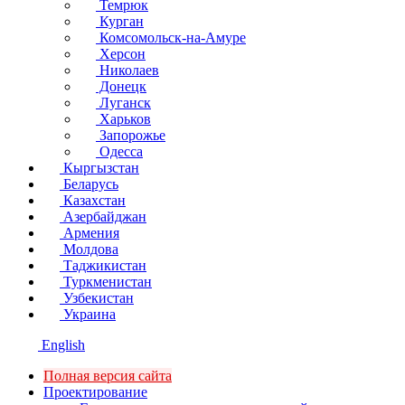
Темрюк
Курган
Комсомольск-на-Амуре
Херсон
Николаев
Донецк
Луганск
Харьков
Запорожье
Одесса
Кыргызстан
Беларусь
Казахстан
Азербайджан
Армения
Молдова
Таджикистан
Туркменистан
Узбекистан
Украина
English
Полная версия сайта
Проектирование