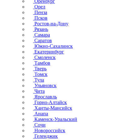
Оренбург
Орел
Пенза
Псков
Ростов-на-Дону
Рязань
Самара
Саратов
Южно-Сахалинск
Екатеринбург
Смоленск
Тамбов
Тверь
Томск
Тула
Ульяновск
Чита
Ярославль
Горно-Алтайск
Ханты-Мансийск
Анапа
Каменск-Уральский
Сочи
Новороссийск
Геленджик