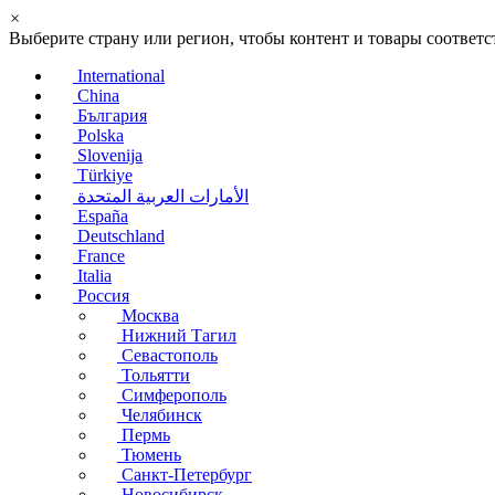
×
Выберите страну или регион, чтобы контент и товары соотве
International
China
България
Polska
Slovenija
Türkiye
الأمارات العربية المتحدة
España
Deutschland
France
Italia
Россия
Москва
Нижний Тагил
Севастополь
Тольятти
Симферополь
Челябинск
Пермь
Тюмень
Санкт-Петербург
Новосибирск