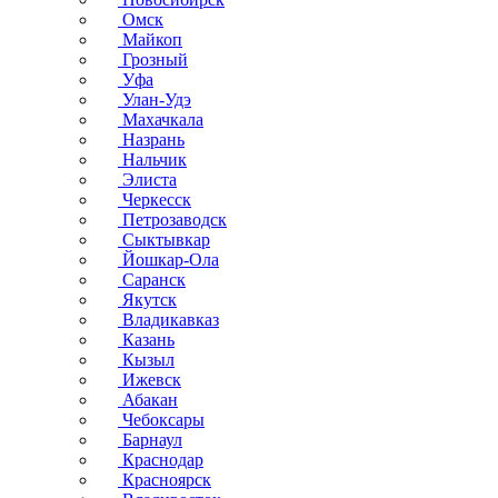
Омск
Майкоп
Грозный
Уфа
Улан-Удэ
Махачкала
Назрань
Нальчик
Элиста
Черкесск
Петрозаводск
Сыктывкар
Йошкар-Ола
Саранск
Якутск
Владикавказ
Казань
Кызыл
Ижевск
Абакан
Чебоксары
Барнаул
Краснодар
Красноярск