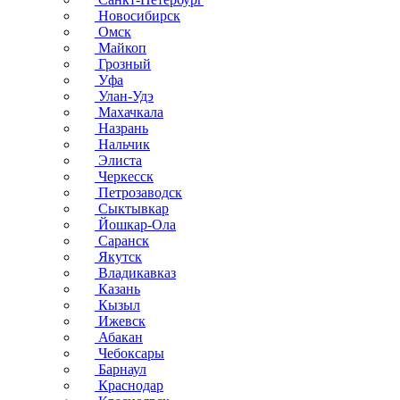
Новосибирск
Омск
Майкоп
Грозный
Уфа
Улан-Удэ
Махачкала
Назрань
Нальчик
Элиста
Черкесск
Петрозаводск
Сыктывкар
Йошкар-Ола
Саранск
Якутск
Владикавказ
Казань
Кызыл
Ижевск
Абакан
Чебоксары
Барнаул
Краснодар