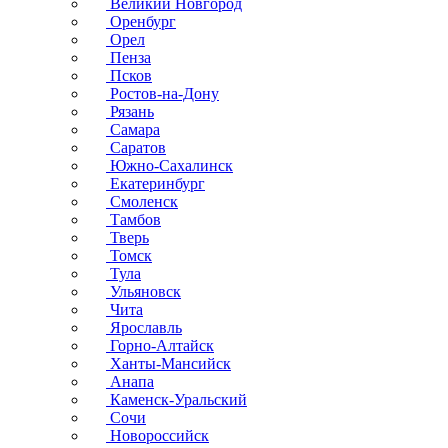
Великий Новгород
Оренбург
Орел
Пенза
Псков
Ростов-на-Дону
Рязань
Самара
Саратов
Южно-Сахалинск
Екатеринбург
Смоленск
Тамбов
Тверь
Томск
Тула
Ульяновск
Чита
Ярославль
Горно-Алтайск
Ханты-Мансийск
Анапа
Каменск-Уральский
Сочи
Новороссийск