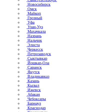
Новосибирск
Омск
Майкоп
Грозный
Уфа
Улан-Удэ
Махачкала
Назрань
Нальчик
Элиста
Черкесск
Петрозаводск
Сыктывкар
Йошкар-Ола
Саранск
Якутск
Владикавказ
Казань
Кызыл
Ижевск
Абакан
Чебоксары
Барнаул
Краснодар