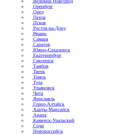
Великий Новгород
Оренбург
Орел
Пенза
Псков
Ростов-на-Дону
Рязань
Самара
Саратов
Южно-Сахалинск
Екатеринбург
Смоленск
Тамбов
Тверь
Томск
Тула
Ульяновск
Чита
Ярославль
Горно-Алтайск
Ханты-Мансийск
Анапа
Каменск-Уральский
Сочи
Новороссийск