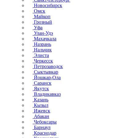
Новосибирск
Омск
Майкоп
Грозный
Уфа
Улан-Удэ
Махачкала
Назрань
Нальчик
Элиста
Черкесск
Петрозаводск
Сыктывкар
Йошкар-Ола
Саранск
Якутск
Владикавказ
Казань
Кызыл
Ижевск
Абакан
Чебоксары
Барнаул
Краснодар