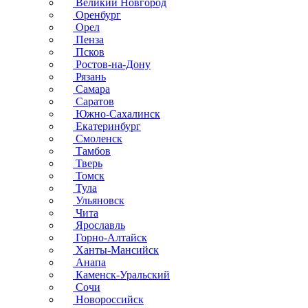
Великий Новгород
Оренбург
Орел
Пенза
Псков
Ростов-на-Дону
Рязань
Самара
Саратов
Южно-Сахалинск
Екатеринбург
Смоленск
Тамбов
Тверь
Томск
Тула
Ульяновск
Чита
Ярославль
Горно-Алтайск
Ханты-Мансийск
Анапа
Каменск-Уральский
Сочи
Новороссийск