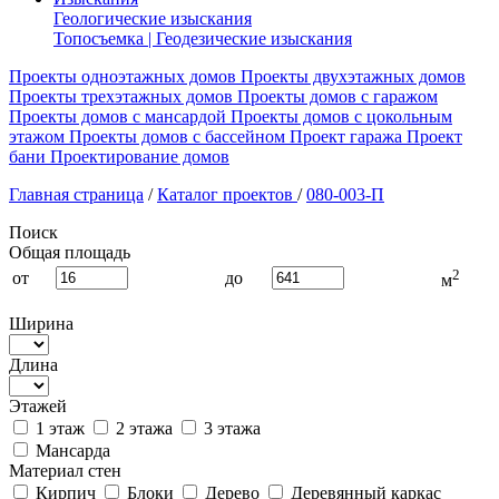
Геологические изыскания
Топосъемка | Геодезические изыскания
Проекты одноэтажных домов
Проекты двухэтажных домов
Проекты трехэтажных домов
Проекты домов с гаражом
Проекты домов с мансардой
Проекты домов с цокольным
этажом
Проекты домов с бассейном
Проект гаража
Проект
бани
Проектирование домов
Главная страница
/
Каталог проектов
/
080-003-П
Поиск
Общая площадь
2
от
до
м
Ширина
Длина
Этажей
1 этаж
2 этажа
3 этажа
Мансарда
Материал стен
Кирпич
Блоки
Дерево
Деревянный каркас