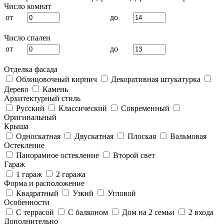
Число комнат
от
до
Число спален
от
до
Отделка фасада
Облицовочный кирпич
Декоративная штукатурка
Дерево
Камень
Архитектурный стиль
Русский
Классический
Современный
Оригинальный
Крыша
Односкатная
Двускатная
Плоская
Вальмовая
Остекление
Панорамное остекление
Второй свет
Гараж
1 гараж
2 гаража
Форма и расположение
Квадратный
Узкий
Угловой
Особенности
С террасой
С балконом
Дом на 2 семьи
2 входа
Дополнительно