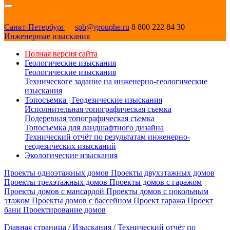
Санкт-Петербург
spb@grouphe.ru
8 800 222 84 30
Инженерные изыскания
Полная версия сайта
Геологические изыскания
Геологические изыскания
Техническоге задание на инженерно-геологические
изыскания
Топосъемка | Геодезические изыскания
Исполнительная топографическая съемка
Подеревная топографическая съемка
Топосъемка для ландшафтного дизайна
Технический отчёт по результатам инженерно-
геодезических изысканий
Экологические изыскания
Проекты одноэтажных домов
Проекты двухэтажных домов
Проекты трехэтажных домов
Проекты домов с гаражом
Проекты домов с мансардой
Проекты домов с цокольным
этажом
Проекты домов с бассейном
Проект гаража
Проект
бани
Проектирование домов
Главная страница
/
Изыскания
/
Технический отчёт по