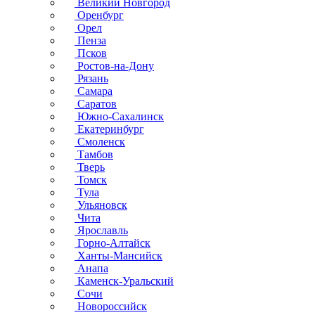
Великий Новгород
Оренбург
Орел
Пенза
Псков
Ростов-на-Дону
Рязань
Самара
Саратов
Южно-Сахалинск
Екатеринбург
Смоленск
Тамбов
Тверь
Томск
Тула
Ульяновск
Чита
Ярославль
Горно-Алтайск
Ханты-Мансийск
Анапа
Каменск-Уральский
Сочи
Новороссийск