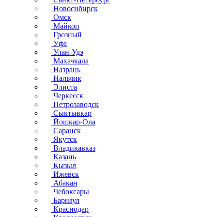
Новосибирск
Омск
Майкоп
Грозный
Уфа
Улан-Удэ
Махачкала
Назрань
Нальчик
Элиста
Черкесск
Петрозаводск
Сыктывкар
Йошкар-Ола
Саранск
Якутск
Владикавказ
Казань
Кызыл
Ижевск
Абакан
Чебоксары
Барнаул
Краснодар